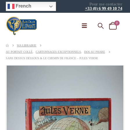
Pour me contacter
French
+33 (0) 6 99 49 10 74
0
MA LIBRAIRIE
AU PORTAIT COLLÉ
,
CARTONNAGES EXCEPTIONNELS
,
DOS AU PHARE
SANS DESSUS DESSOUS & LE CHEMIN DE FRANCE – JULES VERNE