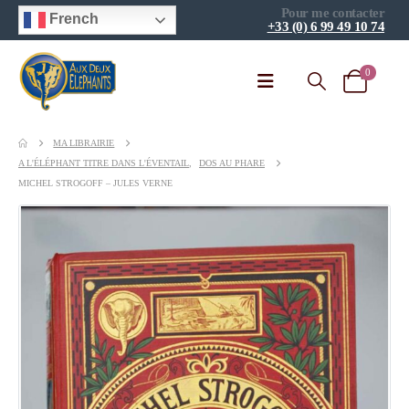
Pour me contacter
French
+33 (0) 6 99 49 10 74
0
MA LIBRAIRIE
A L'ÉLÉPHANT TITRE DANS L'ÉVENTAIL
,
DOS AU PHARE
MICHEL STROGOFF – JULES VERNE